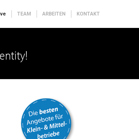
ive
TEAM
ARBEITEN
KONTAKT
entity!