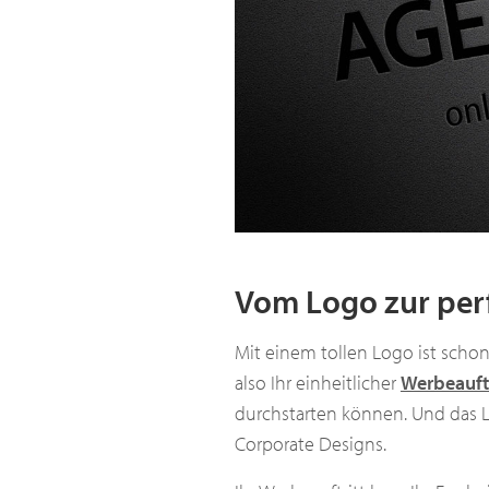
Vom Logo zur perf
Mit einem tollen Logo ist schon
also Ihr einheitlicher
Werbeauftr
durchstarten können. Und das L
Corporate Designs.