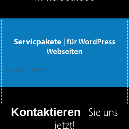
Servicpakete
| für WordPress
Webseiten
[go_pricing id=“web“]
| Sie uns
Kontaktieren
jetzt
!